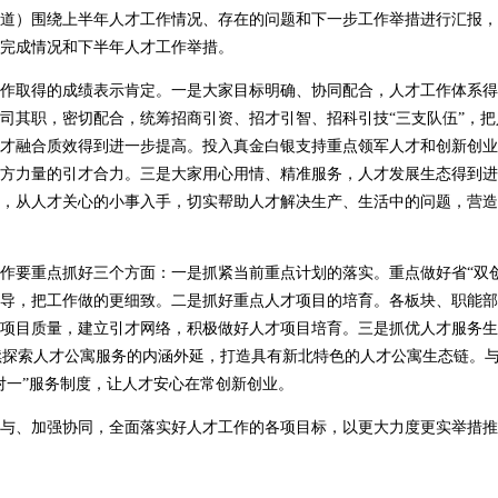
道）围绕上半年人才工作情况、存在的问题和下一步工作举措进行汇报，
完成情况和下半年人才工作举措。
作取得的成绩表示肯定。一是大家目标明确、协同配合，人才工作体系得
司其职，密切配合，统筹招商引资、招才引智、招科引技“三支队伍”，
才融合质效得到进一步提高。投入真金白银支持重点领军人才和创新创业
方力量的引才合力。三是大家用心用情、精准服务，人才发展生态得到进
，从人才关心的小事入手，切实帮助人才解决生产、生活中的问题，营造
作要重点抓好三个方面：一是抓紧当前重点计划的落实。重点做好省“双
导，把工作做的更细致。二是抓好重点人才项目的培育。各板块、职能部
项目质量，建立引才网络，积极做好人才项目培育。三是抓优人才服务生
，持续探索人才公寓服务的内涵外延，打造具有新北特色的人才公寓生态链。
对一”服务制度，让人才安心在常创新创业。
与、加强协同，全面落实好人才工作的各项目标，以更大力度更实举措推