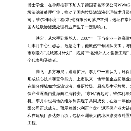
博士学业，在导师推荐下加入了德国著名环保公司WWAG
圾渗滤液处理行业，推动了国内垃圾渗滤液处理技术升级的
司，维尔利环境工程(常州)有限公司落户常州，选址在
国内垃圾渗滤液处理行业产生了一定影响力。
跌宕：从水手到掌舵人。2007年，正当企业一路高
让李月中心生忐忑。危急之中，他毅然带领团队突围，与
市刚发布“龙城英才计划”，拓展“千名海外人才集聚工程
个代表和受益者。
腾飞：多方布局，迅速扩张。李月中一直认为，环保
形成核心技术和竞争能力。上市以来，他带领企业拓展业
在细分领域如垃圾渗滤液、餐厨垃圾、厨余及生活垃圾、农
保产业逐渐由蓝海向红海转变。“东风”再起时，维尔利早
机。李月中也与他的维尔利实现了共同成长，在这一年他成
限公司正式成立。预示着维尔利正全盘打通环保产业大链
和在建项目多达数百项，包括亚洲最大的垃圾渗滤液处置
工程。