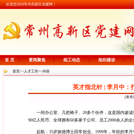
欢迎您访问常州高新区党建网！
首 页
要闻聚焦
组工动态
组织建设
首页
>>
人才工作
>>内容
英才指北针 | 李月中
(发布
一间办公室、几把椅子、20多个伙伴，这是国内渗滤
90亿人民币、全球拥有60多家子公司、员工2000余人
起航：35岁旅德博士回常创业。1999年，年轻的李