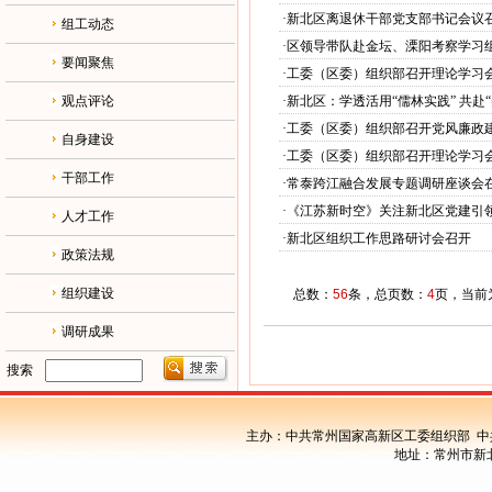
·
新北区离退休干部党支部书记会议
组工动态
·
区领导带队赴金坛、溧阳考察学习
要闻聚焦
·
工委（区委）组织部召开理论学习
观点评论
·
新北区：学透活用“儒林实践” 共赴
·
工委（区委）组织部召开党风廉政
自身建设
·
工委（区委）组织部召开理论学习
干部工作
·
常泰跨江融合发展专题调研座谈会
·
《江苏新时空》关注新北区党建引
人才工作
·
新北区组织工作思路研讨会召开
政策法规
组织建设
总数：
56
条，总页数：
4
页，当前
调研成果
搜索
主办：中共常州国家高新区工委组织部 中
地址：常州市新