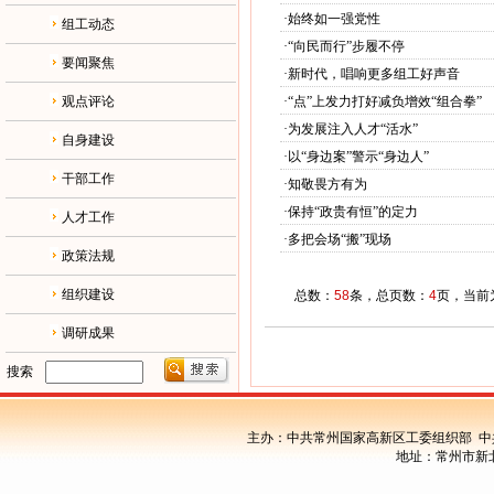
·
始终如一强党性
组工动态
·
“向民而行”步履不停
要闻聚焦
·
新时代，唱响更多组工好声音
观点评论
·
“点”上发力打好减负增效“组合拳”
·
为发展注入人才“活水”
自身建设
·
以“身边案”警示“身边人”
干部工作
·
知敬畏方有为
·
保持“政贵有恒”的定力
人才工作
·
多把会场“搬”现场
政策法规
组织建设
总数：
58
条，总页数：
4
页，当前
调研成果
搜索
主办：中共常州国家高新区工委组织部 中
地址：常州市新