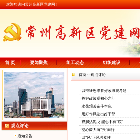
欢迎您访问常州高新区党建网！
首 页
要闻聚焦
组工动态
组织建设
首页
>>观点评论
·
以辩证思维答好政绩观考题
·
答好政绩观初心之问
·
永葆艰苦奋斗本色
·
用好作风选出好干部
·
双脚沾泥 才能心中有“底”
观点评论
·
凝心聚力向“强”而行
通知公告
·
以“风”正风强党性