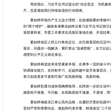
周庆指出，习近平总书记提出的“信念坚定、为民服
尺，也是激励我们持续奋进的行动指南。
要始终怀揣共产主义远大理想，在急难险重的考验中
到“两个维护”，确保各项事业始终沿着习近平总书记指
策部署和省、市委工作要求在高新区落地生根、开花结果
要始终锚定人民公仆角色定位，在扎根基层的沉淀中感
落实，问题在一线解决；紧盯群众“急难愁盼”，全力以
感受到公平正义就在身边。
要始终精进改革攻坚看家本领，在勇争一流的奋斗中
协调落实能力，在对标学习、赶超跨越中提升发展层次、
努力创造更多可复制可推广的高新样板、高新经验。
要始终彰显功成有我胸襟格局，在跨前一步的主动中
难面前不推诿、不闪躲，在风险面前不逃避、不退缩，用
要始终锤炼克己奉公高尚品格，在履职尽责的实践中
坚持严管和厚爱结合、激励和约束并重，精准落实“三个