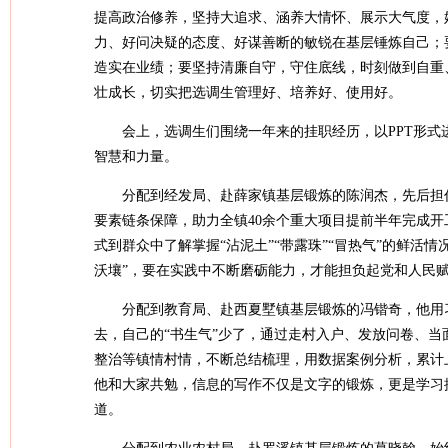
提高政治修养，坚持大追求、涵养大情怀、展示大气度，
力、好问决疑的态度、好谋善断的敏锐在基层锤炼自己；
造实在业绩；要坚持清廉自守，守住底线，时刻做到自重
壮成长，切实把选调生管理好、培养好、使用好。
会上，选调生们围绕一年来的挂职经历，以PPT形
智慧和力量。
分配到经发局、赴薛家镇基层锻炼的陈润杰，先后担
要素链条保障，助力全镇40余个重大项目提前半年完成
式到群众中了解掌握“沾泥土”“带露珠”“冒热气”的鲜活
沃壤”，要在实践中不断磨砺能力，才能担负起党和人民
分配到教育局、赴西夏墅镇基层锻炼的冯锴奇，他用
去，自己的“书生气”少了，通过走村入户、发放问卷、
整治等镇情村情，不断总结梳理，用数据案例分析，累计上
他和大家共勉，信息的写作不仅是文字的锻炼，更是学习
道。