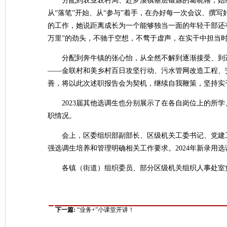
分配到农业农村局、赴罗溪镇基层锻炼的葛晓翰，始
从“落笔”开始、从“参与”着手，在办好每一次会议、撰
的工作，她说距离成长为一个能够独当一面的年轻干部还有
万里”的劲头，不驰于空想，不骛于虚声，在实干中担当
分配到奔牛镇的张心怡，从全然不解到逐渐接受、到
——金联村和美乡村百日攻坚行动、污水管网改造工程、
善，将以此次述职报告会为契机，继续自我鞭策，坚持实
2023届其他选调生也分别展示了在各自岗位上的所
职情况。
会上，区委组织部副部长、区级机关工委书记、党建工
强选调生培养和管理明确相关工作要求。2024年新录用
各镇（街道）组织委员、部分区级机关组织人事处室
下一篇:
“业务+”小课堂开讲！