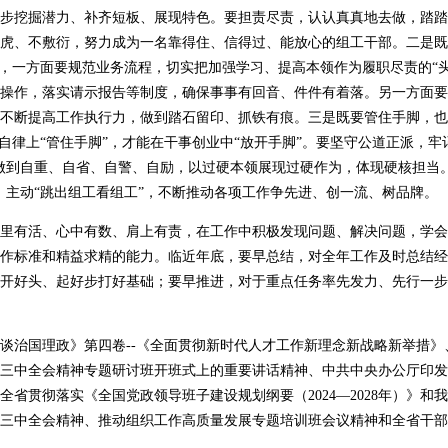
步挖掘潜力、补齐短板、展现特色。要担责尽责，认认真真地去做，踏踏
虎、不敷衍，努力成为一名靠得住、信得过、能放心的组工干部。二是既
念，一方面要规范业务流程，切实把加强学习、提高本领作为履职尽责的“
操作，落实请示报告等制度，确保事事有回音、件件有着落。另一方面要
不断提高工作执行力，做到踏石留印、抓铁有痕。三是既要管住手脚，也
洁自律上“管住手脚”，才能在干事创业中“放开手脚”。要坚守公道正派，牢
做到自重、自省、自警、自励，以过硬本领展现过硬作为，体现硬核担当
，主动“跳出组工看组工”，不断推动各项工作争先进、创一流、树品牌。
里有活、心中有数、肩上有责，在工作中积极发现问题、解决问题，学会
作标准和精益求精的能力。临近年底，要早总结，对全年工作及时总结经
开好头、起好步打好基础；要早推进，对于重点任务率先发力、先行一步
谈治国理政》第四卷--《全面贯彻新时代人才工作新理念新战略新举措
三中全会精神专题研讨班开班式上的重要讲话精神、中共中央办公厅印发
全省贯彻落实《全国党政领导班子建设规划纲要（2024—2028年）》和
三中全会精神、推动组织工作高质量发展专题培训班会议精神和全省干部