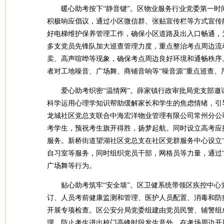
暖心助考按下“静音键”。区物业服务行业党委第一时
积极响应倡议，通过小区微信群、张贴宣传栏等方式宣传
好电梯维护保养管理工作，确保小区道路及出入口畅通，
多支党员先锋队加大巡查管理力度，重点整治考点周边流
卖、高声喧哗等现象，确保考点周边良好环境和通畅秩序
者对工地噪音、广场舞、商铺音响等“噪音源”重点巡查
爱心助考织密“温情网”。薛家镇行政审批局党支部
科学运用心理学知识帮助缓解家长和学生的焦虑情绪，引
龙城社区党总支联合中海宏洋物业管理有限公司常州分公
考学生，预祝考生旗开得胜，扬梦起航。同时设立高考应
服务。新桥街道望湖社区党总支在社区党群服务中心设立“
自习室等服务，同时组织党员干部，网格员等力量，通过“
广场舞等行为。
贴心助考筑牢“安全墙”。区卫健系统带领区疾控中
订、人员考前健康监测和管理、医护人员配置、消毒和防
开展专项检查。区公安分局党委组建由党员民警、辅警组
理，防止考生进出校门高峰时段发生意外。在考场周边开