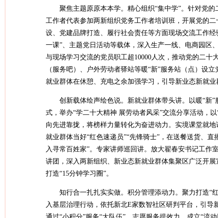
聚焦主题原原本本学。精心组织“集中学”。针对党
工作者代表参加两新组织党务工作者培训班，开展党的二
设、党建品牌打造、履行社会责任等方面现场交流工作经
一课”、主题党日活动等载体，深入生产一线、电商园区、
与现场学习交流的党员职工超10000人次，推动党的二
（服务吧）、户外劳动者驿站等暖“新”服务站（点）设立
就业群体在休憩、充电之余加强学习，引导新业态新就业
创新载体绘声绘色说。新就业群体带头讲。以暖“新
式，举办“学二十大精神 展劳动者风采”交流分享活动，以
向先进靠拢，将榜样力量转化为奋进动力。实境课堂就地
就业群体当好“红色速递员”“先锋骑士”，在送餐送货、
入寻常百姓家”。专家讲师巡回讲。放大翟春安书记工作
讲团，深入两新组织、新业态新就业群体集聚区广泛开展
打造“15分钟学习圈”。
知行合一扎扎实实做。
积分管理添动力。聚力打造“
入基层治理行动，依托新北E家数智社区研判平台，引导
通过“小积分”服务“大队伍”。
志愿服务提效力。成立“流动网