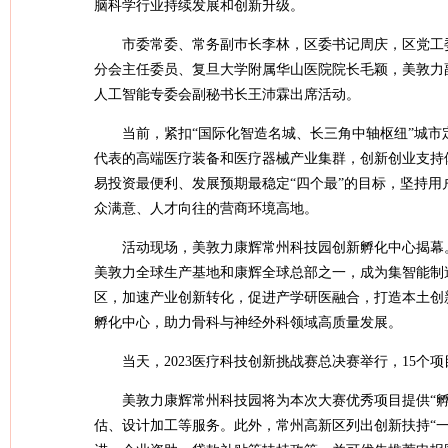
脑科学行业持续发展和创新升级。
市委常委、常务副巿长李林，区委书记周庆，区党工
分会主任委员、复旦大学附属华山医院院长毛颖，美敦力
人工智能专委会副秘书长王沛霖出席活动。
当前，紧扣“国际化智造名城、长三角中轴枢纽”城
代表的高端医疗装备和医疗器械产业集群，创新创业支持
易投资最便利、发展预期最稳定“四个最”的目标，坚持
众满意、人才向往的营商环境高地。
活动现场，美敦力康辉常州科技园创新孵化中心揭幕
美敦力全球生产基地和康辉全球总部之一，成为集智能制
区，加速产业创新转化，促进产学研医融合，打造本土创
孵化中心，助力骨科与神经外科领域高质量发展。
当天，2023医疗科技创新挑战赛总决赛举行，15
美敦力康辉常州科技园将为本次大赛优秀项目提供“
估、设计加工等服务。此外，常州高新区列出创新扶持“一