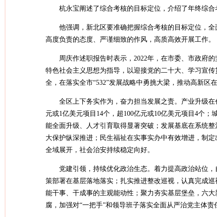
杭永宝阐述了综合考核的目标定位，介绍了年终综合
他强调，
新北区要准确把握综合考核的目标定位，全
高度负责的态度、严谨细致的作风，高质高效开展工作。
周庆作述职报告时表示，2022年，在市委、市政府
特色社会主义思想为指导，以迎接党的二十大、学习宣传
全，在落实全市“532”发展战略中勇挑大梁，推动高新区
全区上下务实作为，奋力担当发展之责。产业升级在创
元或1亿美元项目14个，超100亿元或10亿美元项目4
能全面升级、人才引育取得显著突破；发展基底在系统整
大保护纵深推进；民生福祉在实事实办中有效增进，制定
全域展开，社会治安持续稳定向好。
党建引领，持续优化政治生态。着力提高政治站位，
策部署在基层落地落实；扎实推进整改巡视，认真完成巡
能干事、干成事的主观能动性；聚力夯实基层堡垒，六大
腐，加强对“一把手”和领导班子落实全面从严治党主体责